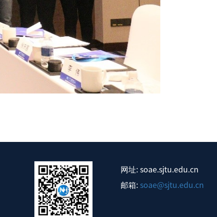
网址: soae.sjtu.edu.cn
邮箱:
soae@sjtu.edu.cn