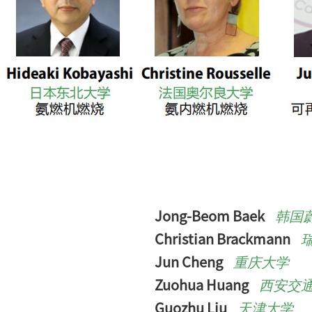
Jong-Beom Baek
韩国
Christian Brackmann
Jun Cheng
重庆大学
Zuohua Huang
西安交
Guozhu Liu
天津大学